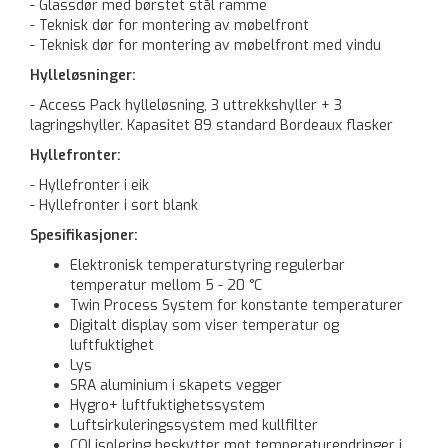
- Glassdør med børstet stål ramme
- Teknisk dør for montering av møbelfront
- Teknisk dør for montering av møbelfront med vindu
Hylleløsninger:
- Access Pack hylleløsning, 3 uttrekkshyller + 3
lagringshyller. Kapasitet 89 standard Bordeaux flasker
Hyllefronter:
- Hyllefronter i eik
- Hyllefronter i sort blank
Spesifikasjoner:
Elektronisk temperaturstyring regulerbar
temperatur mellom 5 - 20 °C
Twin Process System for konstante temperaturer
Digitalt display som viser temperatur og
luftfuktighet
Lys
SRA aluminium i skapets vegger
Hygro+ luftfuktighetssystem
Luftsirkuleringssystem med kullfilter
CQI isolering beskytter mot temperaturendringer i