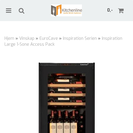
0,-
Hjem
»
Vinskap
»
EuroCave
»
Inspiration Serien
»
Inspiration
Large 1-Sone Access Pack
Nullstill
Trykk ENTER for å søke