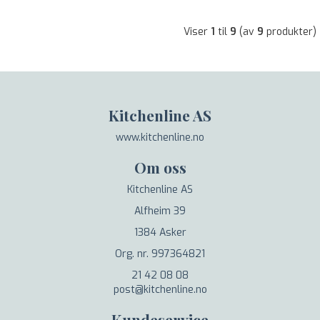
Viser
1
til
9
(av
9
produkter)
Kitchenline AS
www.kitchenline.no
Om oss
Kitchenline AS
Alfheim 39
1384 Asker
Org. nr. 997364821
21 42 08 08
post@kitchenline.no
Kundeservice