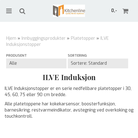
0,-
Hjem
»
Innbyggingsprodukter
»
Platetopper
»
ILVE
Induksjonstopper
Nullstill
PRODUSENT
SORTERING
Trykk ENTER for å søke
ILVE Induksjon
ILVE Induksjonstopper er en serie nedfellbare platetopper i 30,
45, 60, 75 eller 90 cm bredde.
Alle platetoppene har kokekarsensor, boosterfunksjon,
barnesikring, restvarmeindikator, avstegning ved overkoking og
touchkontroll.