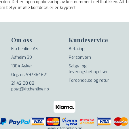
den. Det er ingen oppbevaring av kortnummer i nettbutikken. Alt fo
m betyr at alle kortdetaljer er kryptert.
Om oss
Kundeservice
Kitchenline AS
Betaling
Alfheim 39
Personvern
1384 Asker
Salgs- og
leveringsbetingelser
Org. nr. 997364821
Forsendelse og retur
21 42 08 08
post@kitchenline.no
www.kitchenline.no