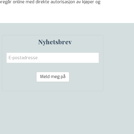
regår online med direkte autorisasjon av kjøper og
Nyhetsbrev
Meld meg på