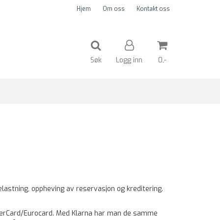
Hjem
Om oss
Kontakt oss
Søk
Logg inn
0,-
Nullstill
Trykk ENTER for å søke
astning, oppheving av reservasjon og kreditering.
MasterCard/Eurocard. Med Klarna har man de samme