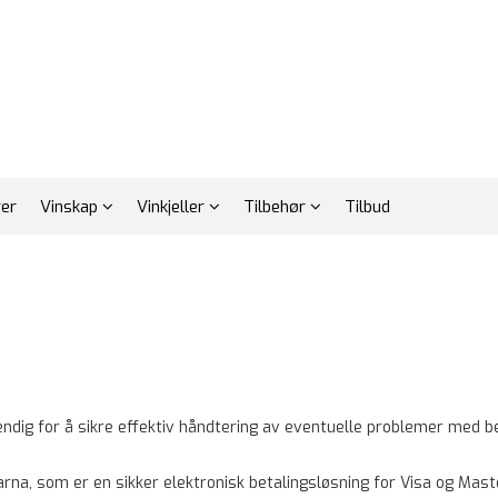
rer
Vinskap
Vinkjeller
Tilbehør
Tilbud
ig for å sikre effektiv håndtering av eventuelle problemer med bel
larna, som er en sikker elektronisk betalingsløsning for Visa og 