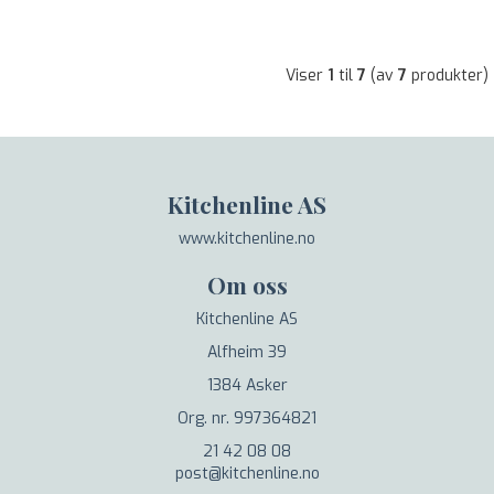
Viser
1
til
7
(av
7
produkter)
Kitchenline AS
www.kitchenline.no
Om oss
Kitchenline AS
Alfheim 39
1384 Asker
Org. nr. 997364821
21 42 08 08
post@kitchenline.no