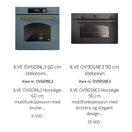
ILVE OV601NL3 60 cm
ILVE OV90SNE3 90 cm
stekeovn
...
stekeovn
Vare nr. OV601NL3
Vare nr. OV90SNE3
ILVE OV601NL3 Nostalgie
ILVE OV90SNE3 Nostalgie
60 cm
90 cm
multifunksjonsovn med
multifunksjonsovn med
bryter,...
brytere og elegant
design....
31.500,-
39.900,-