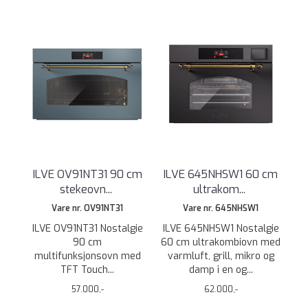
ILVE OV91NT31 90 cm
ILVE 645NHSW1 60 cm
stekeovn
...
ultrakom
...
Vare nr. OV91NT31
Vare nr. 645NHSW1
ILVE OV91NT31 Nostalgie
ILVE 645NHSW1 Nostalgie
90 cm
60 cm ultrakombiovn med
multifunksjonsovn med
varmluft, grill, mikro og
TFT Touch...
damp i en og...
57.000,-
62.000,-