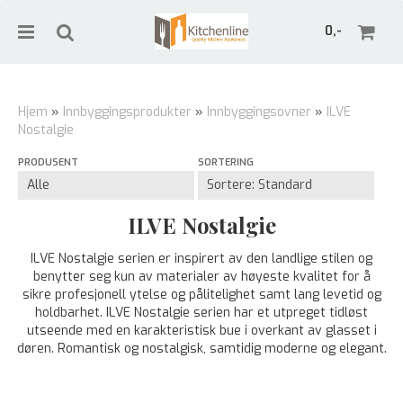
0,-
Hjem
»
Innbyggingsprodukter
»
Innbyggingsovner
»
ILVE
Nostalgie
Nullstill
PRODUSENT
SORTERING
Trykk ENTER for å søke
ILVE Nostalgie
ILVE Nostalgie serien er inspirert av den landlige stilen og
benytter seg kun av materialer av høyeste kvalitet for å
sikre profesjonell ytelse og pålitelighet samt lang levetid og
holdbarhet. ILVE Nostalgie serien har et utpreget tidløst
utseende med en karakteristisk bue i overkant av glasset i
døren. Romantisk og nostalgisk, samtidig moderne og elegant.