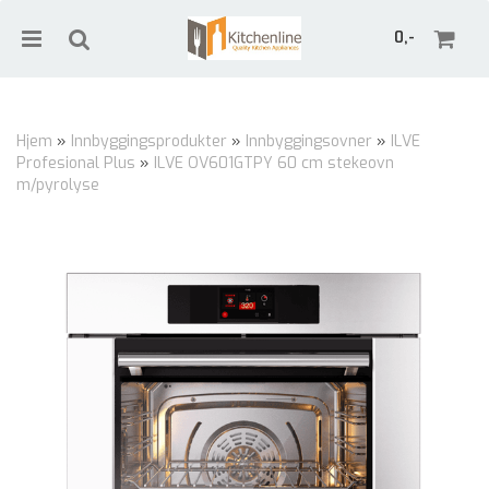
0,-
Hjem
»
Innbyggingsprodukter
»
Innbyggingsovner
»
ILVE
Profesional Plus
»
ILVE OV601GTPY 60 cm stekeovn
Nullstill
m/pyrolyse
Trykk ENTER for å søke