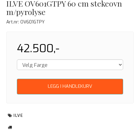
ILVE OV601GTPY 60 cm stekeovn
m/pyrolyse
Art.nr:
OV601GTPY
42.500,-
LEGG I HANDLEKURV
ILVE