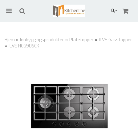
0,-
Hjem
»
Innbyggingsprodukter
»
Platetopper
»
ILVE Gasstopper
»
ILVE HCG90SCK
Nullstill
Trykk ENTER for å søke