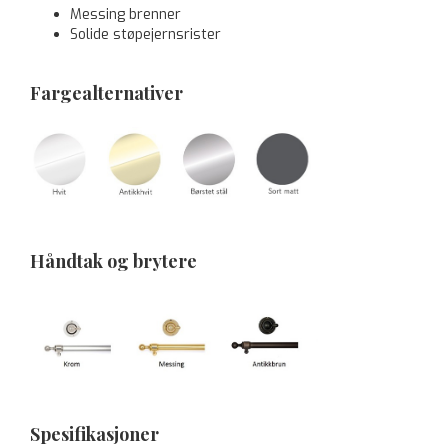
Messing brenner
Solide støpejernsrister
Fargealternativer
Håndtak og brytere
Spesifikasjoner