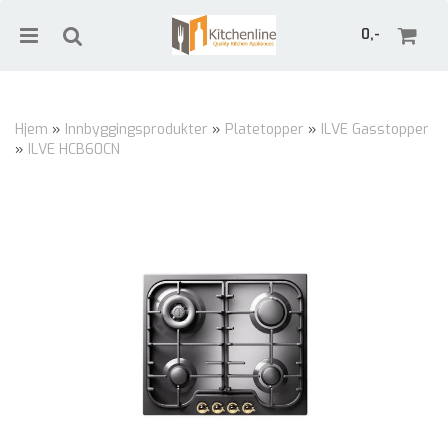
0,-
Hjem
»
Innbyggingsprodukter
»
Platetopper
»
ILVE Gasstopper
»
ILVE HCB60CN
Nullstill
Trykk ENTER for å søke