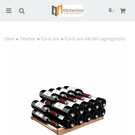
0,-
Hjem
»
Tilbehør
»
EuroCave
»
EuroCave AXLNH Lagringshylle
Nullstill
Trykk ENTER for å søke